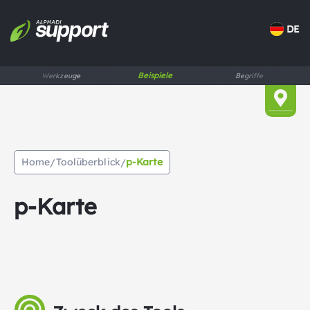
DE
Beispiele
Werkzeuge
Begriffe
Home
Toolüberblick
p-Karte
/
/
p-Karte