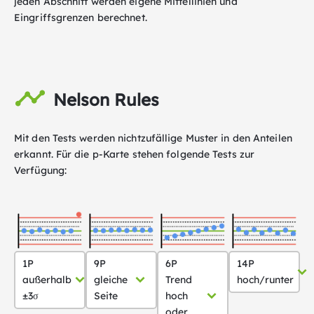
jeden Abschnitt werden eigene Mittellinien und
Eingriffsgrenzen berechnet.
Nelson Rules
Mit den Tests werden nichtzufällige Muster in den Anteilen
erkannt. Für die p-Karte stehen folgende Tests zur
Verfügung:
1P
9P
6P
14P
außerhalb
gleiche
Trend
hoch/runter
±3σ
Seite
hoch
oder