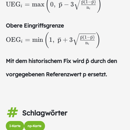
\mathrm{UEG}_i=\max\left(0,\;\bar{\
(
)
p
ˉ
(
1
−
p
ˉ
)
UEG
=
m
a
x
0
,
p
ˉ
−
3
i
(1-\bar{\mathrm{p}})}{\mathrm{n}_i}}
n
i
Obere Eingriffsgrenze
\mathrm{OEG}_i=\min\left(1,\;\bar{\
(
)
p
ˉ
(
1
−
p
ˉ
)
OEG
=
m
i
n
1
,
p
ˉ
+
3
i
(1-\bar{\mathrm{p}})}{\mathrm{n}_i}}
n
i
Mit dem historischem Fix wird p̄ durch den
vorgegebenen Referenzwert p ersetzt.
Schlagwörter
I-Karte
np-Karte