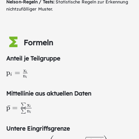
Nelson-Regeln / Tests:
Statistische Regeln zur Erkennung
nichtzufälliger Muster.
Formeln
Anteil je Teilgruppe
\mathrm{p}_i=\frac{\mathrm{x}_i}
x
p
=
i
i
n
{\mathrm{n}_i}
i
Mittellinie aus aktuellen Daten
\bar{\mathrm{p}}=\frac{\sum
∑
x
p
ˉ
=
i
∑
n
\mathrm{x}_i}{\sum
i
\mathrm{n}_i}
Untere Eingriffsgrenze